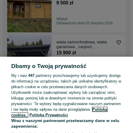
drewutnia.
9 500 zł
Wieluń
Odświeżono dnia 03 sierpnia 2026
wiata samochodowa, wiata
garażowa , carport,
zadaszenie , garaż ,
15 900 zł
Dbamy o Twoją prywatność
Gdańsk, Aniołki
Odświeżono dnia 03 sierpnia 2026
My i nasi
447
partnerzy przechowujemy lub uzyskujemy dostęp
do informacji na urządzeniu, takich jak unikalne identyfikatory w
plikach cookie w celu przetwarzania danych osobowych.
Altana ogrodowa, altanka,
Użytkownik może zaakceptować wybory lub zarządzać nimi,
altany, wiaty, domek, pergola,
klikając poniżej lub w dowolnym momencie na stronie polityki
wiata,altanki
5 800 zł
prywatności. Te wybory będą sygnalizowane naszym partnerom
i nie będą miały wpływu na dane przeglądania.
Polityka
cookies,
Polityka Prywatności
Wrocław, Krzyki
Wraz z naszymi partnerami przetwarzamy dane w celu
Odświeżono dnia 03 sierpnia 2026
zapewnienia: