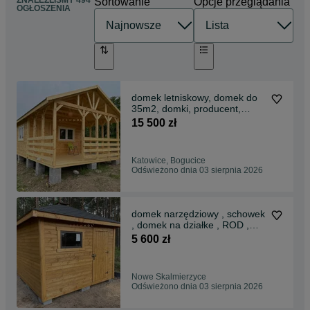
ZNALEŹLIŚMY 494
Sortowanie
Opcje przeglądania
OGŁOSZENIA
domek letniskowy, domek do
35m2, domki, producent,
Drewnol.
15 500 zł
Katowice, Bogucice
Odświeżono dnia 03 sierpnia 2026
domek narzędziowy , schowek
, domek na działke , ROD ,
domki , domek
5 600 zł
Nowe Skalmierzyce
Odświeżono dnia 03 sierpnia 2026