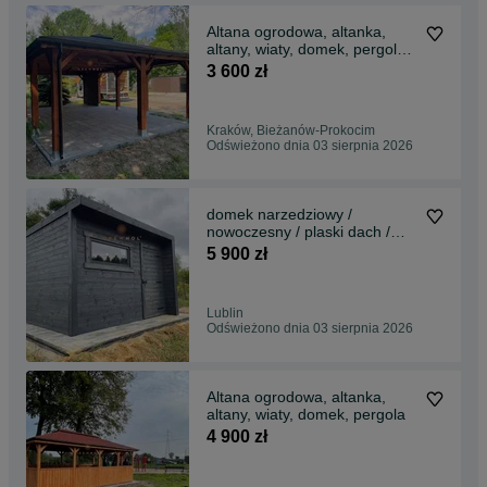
Altana ogrodowa, altanka,
altany, wiaty, domek, pergola,
wiata
3 600 zł
Kraków, Bieżanów-Prokocim
Odświeżono dnia 03 sierpnia 2026
domek narzedziowy /
nowoczesny / plaski dach /
domek / domki /schowek
5 900 zł
Lublin
Odświeżono dnia 03 sierpnia 2026
Altana ogrodowa, altanka,
altany, wiaty, domek, pergola
4 900 zł