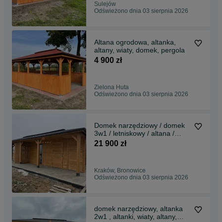
Sulejów
Odświeżono dnia 03 sierpnia 2026
Altana ogrodowa, altanka,
altany, wiaty, domek, pergola
4 900 zł
Zielona Huta
Odświeżono dnia 03 sierpnia 2026
Domek narzędziowy / domek
3w1 / letniskowy / altana /
domki / 9x4
21 900 zł
Kraków, Bronowice
Odświeżono dnia 03 sierpnia 2026
domek narzędziowy, altanka
2w1 , altanki, wiaty, altany,